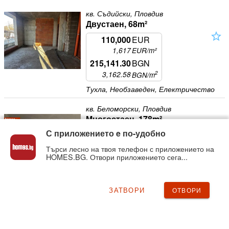
кв. Съдийски, Пловдив
Двустаен, 68m²
star_outline
110,000
EUR
1,617
EUR/m²
215,141.30
BGN
2
3,162.58
BGN
/m
Тухла, Необзаведен, Електричество
кв. Беломорски, Пловдив
Многостаен, 178m²
star_outline
С приложението e по-удобно
222,417
EUR
1,249
EUR/m²
Търси лесно на твоя телефон с приложението на
HOMES.BG. Отвори приложението сега...
435,009.84
BGN
2
2,442.83
BGN
/m
Тухла, Необзаведен
ЗАТВОРИ
ОТВОРИ
кв. Беломорски, Пловдив
Двустаен, 65m²
star_outline