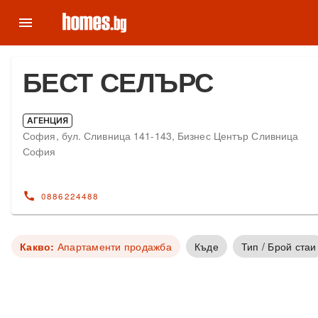
menu
БЕСТ СЕЛЪРС
АГЕНЦИЯ
София, бул. Сливница 141-143, Бизнес Център Сливница
София
call
0886224488
Какво:
Апартаменти продажба
Къде
Тип / Брой стаи