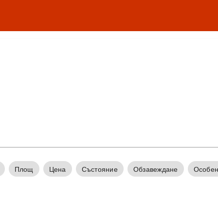
Площ
Цена
Състояние
Обзавеждане
Особен