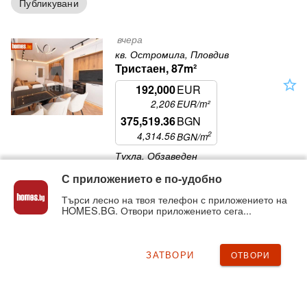
Публикувани
вчера
кв. Остромила, Пловдив
Тристаен, 87m²
star_outline
192,000
EUR
2,206
EUR/m²
375,519.36
BGN
2
4,314.56
BGN
/m
Тухла, Обзаведен
С приложението e по-удобно
жк. Тракия, Пловдив
Тристаен, 111m²
Търси лесно на твоя телефон с приложението на
HOMES.BG. Отвори приложението сега...
star_outline
123,810
EUR
1,115
EUR/m²
242,151.31
BGN
ЗАТВОРИ
ОТВОРИ
2
2,180.75
BGN
/m
Тухла, Без отопление