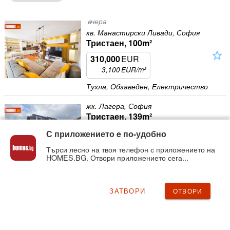
вчера
кв. Манастирски Ливади, София
Тристаен, 100m²
star_outline
310,000
EUR
3,100
EUR/m²
Тухла, Обзаведен, Електричество
жк. Лагера, София
Тристаен, 139m²
star_outline
370,000
EUR
С приложението e по-удобно
2,661
EUR/m²
Търси лесно на твоя телефон с приложението на
HOMES.BG. Отвори приложението сега...
Тухла, Необзаведен, ТЕЦ
жк. Лозенец, София
Многостаен, 504m²
ЗАТВОРИ
ОТВОРИ
star_outline
1,713,600
EUR
3,400
EUR/m²