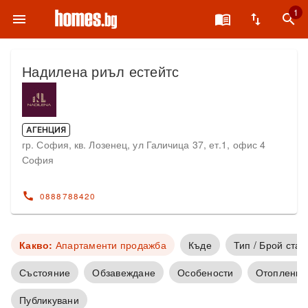
1
menu
menu_book
swap_vert
search
Надилена риъл естейтс
АГЕНЦИЯ
гр. София, кв. Лозенец, ул Галичица 37, ет.1, офис 4
София
call
0888788420
Какво:
Апартаменти продажба
Къде
Тип / Брой стаи
Състояние
Обзавеждане
Особености
Отопление
Публикувани