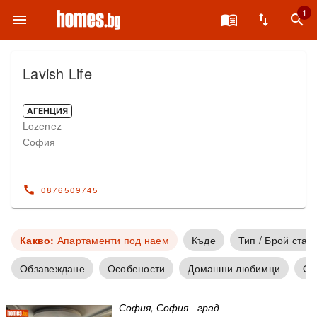
1
menu
menu_book
swap_vert
search
Lavish Life
АГЕНЦИЯ
Lozenez
София
call
0876509745
Какво:
Апартаменти под наем
Къде
Тип / Брой стаи
Обзавеждане
Особености
Домашни любимци
От
София, София - град