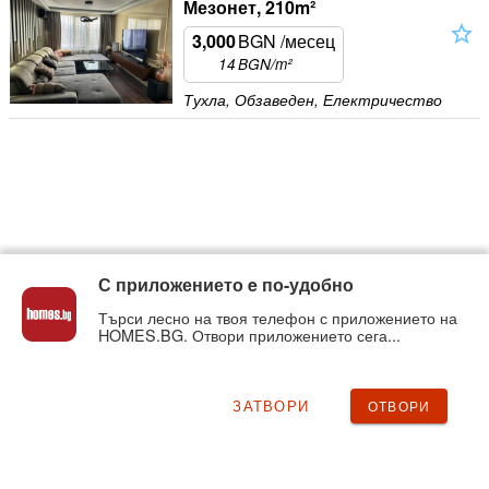
Мезонет, 210m²
star_outline
3,000
BGN
/месец
14
BGN/m²
Тухла, Обзаведен, Електричество
С приложението e по-удобно
Търси лесно на твоя телефон с приложението на
HOMES.BG. Отвори приложението сега...
ЗАТВОРИ
ОТВОРИ