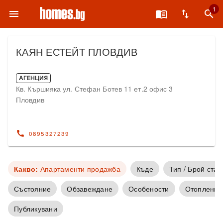
1
menu
menu_book
swap_vert
search
КАЯН ЕСТЕЙТ ПЛОВДИВ
АГЕНЦИЯ
Кв. Кършияка ул. Стефан Ботев 11 ет.2 офис 3
Пловдив
call
0895327239
Какво:
Апартаменти продажба
Къде
Тип / Брой стаи
Състояние
Обзавеждане
Особености
Отопление
Публикувани